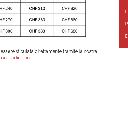
S
F
l
n
R
D
ò essere stipulata direttamente tramite la nostra
ioni particolari
.