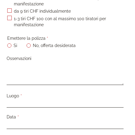
manifestazione
da 9 tiri CHF individualmente
1-3 tiri CHF 100 con al massimo 100 tiratori per
manifestazione
Campo
Emettere la polizza
*
obbligatorio
Si
No, offerta desiderata
Osservazioni
Campo
Luogo
*
obbligatorio
Campo
Data
*
obbligatorio