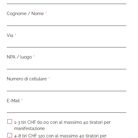
Campo
Cognome / Nome
*
obbligatorio
Campo
Via
*
obbligatorio
Campo
NPA / luogo
*
obbligatorio
Campo
Numero di cellulare
*
obbligatorio
Campo
E-Mail
*
obbligatorio
1-3 tiri CHF 60.00 con al massimo 40 tiratori per
manifestazione
4-8 tiri CHF 120 con al massimo 40 tiratori per