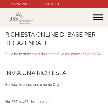
Salta
PAGINA INIZIALE
CONTATTO
la
navigazione
RICHIESTA ONLINE DI BASE PER
TIRI AZENDALI
Sulla base delle
condizioni generali d'assicurazione dell'USS.
INVIA UNA RICHIESTA
Campo
Società, Associazione o nome Org.
*
obbligatorio
Campo
No. FST o USS della sezione
*
obbligatorio